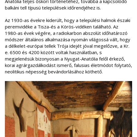
Anatólia teljes őskori történetéhez, továbbá a kapcsolódó
balkáni tell típusú települések időrendjéhez is.
Az 1930-as évekre kiderült, hogy a települési halmok északi
peremvidéke a Tisza-és a Körös-vidéken található. Az
1980-as évek végére, a radiokarbon abszolút időhatározó
módszer általános alkalmazása nyomán világossá vált, hogy
a délkelet-európai tellek Trója idejét jóval megelőzve, a Kr.
e. 6500 és 4200 között voltak használatban, s
megjelenésük bizonyosan a Nyugat-Anatólia felől érkező,
korai agrárgazdálkodást ismerő, falusias életmódot folytató,
neolitikus népesség bevándorlásához köthető.