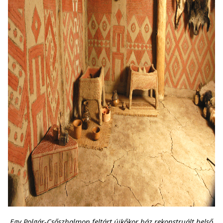
Egy Polgár-Csőszhalmon feltárt újkőkor ház rekonstruált belső