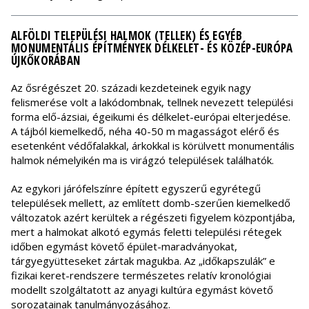
ALFÖLDI TELEPÜLÉSI HALMOK (TELLEK) ÉS EGYÉB
MONUMENTÁLIS ÉPÍTMÉNYEK DÉLKELET- ÉS KÖZÉP-EURÓPA
ÚJKŐKORÁBAN
Az ősrégészet 20. századi kezdeteinek egyik nagy
felismerése volt a lakódombnak, tellnek nevezett települési
forma elő-ázsiai, égeikumi és délkelet-európai elterjedése.
A tájból kiemelkedő, néha 40-50 m magasságot elérő és
esetenként védőfalakkal, árkokkal is körülvett monumentális
halmok némelyikén ma is virágzó települések találhatók.
Az egykori járófelszínre épített egyszerű egyrétegű
települések mellett, az említett domb-szerűen kiemelkedő
változatok azért kerültek a régészeti figyelem központjába,
mert a halmokat alkotó egymás feletti települési rétegek
időben egymást követő épület-maradványokat,
tárgyegyütteseket zártak magukba. Az „időkapszulák” e
fizikai keret-rendszere természetes relatív kronológiai
modellt szolgáltatott az anyagi kultúra egymást követő
sorozatainak tanulmányozásához.