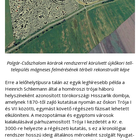
Polgár-Csőszhalom körárok rendszerrel körülvett újkőkori tell-
település mágneses felmérésének térbeli rekonstruált képe
Erre a lelőhelytípusra talán az egyik leghíresebb példa a
Heinrich Schliemann által a homéroszi trójai háború
helyszíneként azonosított törökországi Hisszarlik dombja,
amelynek 1870-től zajló kutatásai nyomán az őskori Trója I
és VII közötti, egymást követő régészeti fázisait lehetett
elkülöníteni. A mezopotámiai és egyiptomi városok
kialakulásával párhuzamosított Trója I kezdetét a Kr. e.
3000-re helyezte a régészeti kutatás, s ez a kronológiai
rendszer hosszú ideig általános mérceként szolgált Nyugat-