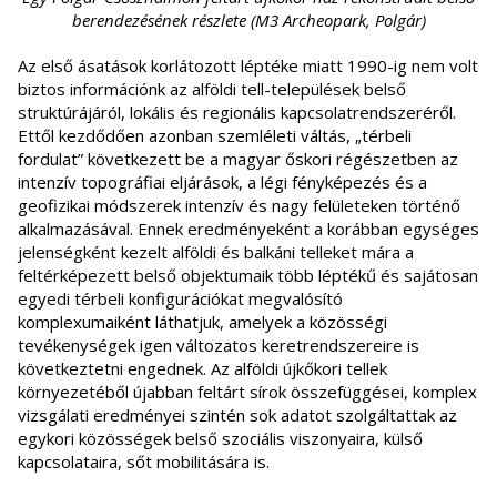
berendezésének részlete (M3 Archeopark, Polgár)
Az első ásatások korlátozott léptéke miatt 1990-ig nem volt
biztos információnk az alföldi tell-települések belső
struktúrájáról, lokális és regionális kapcsolatrendszeréről.
Ettől kezdődően azonban szemléleti váltás, „térbeli
fordulat” következett be a magyar őskori régészetben az
intenzív topográfiai eljárások, a légi fényképezés és a
geofizikai módszerek intenzív és nagy felületeken történő
alkalmazásával. Ennek eredményeként a korábban egységes
jelenségként kezelt alföldi és balkáni telleket mára a
feltérképezett belső objektumaik több léptékű és sajátosan
egyedi térbeli konfigurációkat megvalósító
komplexumaiként láthatjuk, amelyek a közösségi
tevékenységek igen változatos keretrendszereire is
következtetni engednek. Az alföldi újkőkori tellek
környezetéből újabban feltárt sírok összefüggései, komplex
vizsgálati eredményei szintén sok adatot szolgáltattak az
egykori közösségek belső szociális viszonyaira, külső
kapcsolataira, sőt mobilitására is.