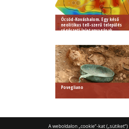
Öcsöd-Kováshalom. Egy késő
neolitikus tell-szerű település
régészeti leletanyagának...
Povegliano
A weboldalon „cookie”-kat („sütiket”