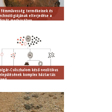
 fémművesség termékeinek és
echnológiájának elterjedése a
árpát-medencében...
olgár-Csőszhalom késő neolitikus
elepülésének komplex háztartás
lapú...