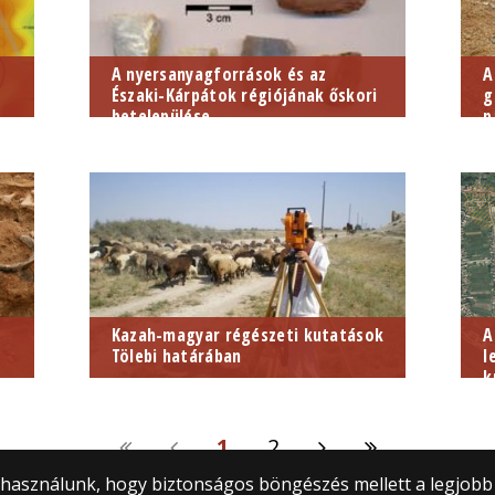
A nyersanyagforrások és az
A
Északi-Kárpátok régiójának őskori
g
betelepülése...
p
Kazah-magyar régészeti kutatások
A
Tölebi határában
l
k
1
2
) használunk, hogy biztonságos böngészés mellett a legjobb