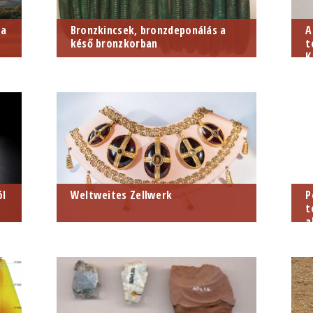
 a
Bronzkincsek, bronzdeponálás a
A
késő bronzkorban
t
K
ól
Weltweites Zellwerk
P
t
a