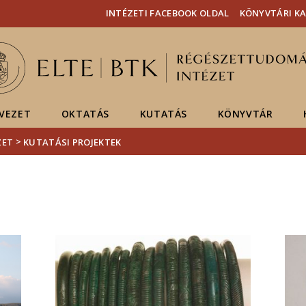
Események
ELTE a
Hírek
INTÉZETI FACEBOOK OLDAL
KÖNYVTÁRI K
sajtóban
VEZET
OKTATÁS
KUTATÁS
KÖNYVTÁR
>
ZET
KUTATÁSI PROJEKTEK