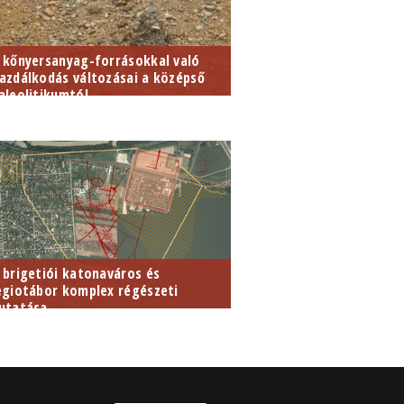
 kőnyersanyag-forrásokkal való
azdálkodás változásai a középső
aleolitikumtól...
 brigetiói katonaváros és
egiotábor komplex régészeti
utatása