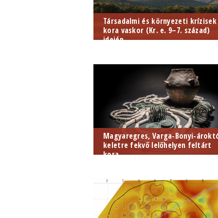
Társadalmi és környezeti krízisek
kora vaskor (Kr. e. 9–7. század)
idején...
Magyaregres, Varga-Bonyi-árokt
keletre fekvő lelőhelyen feltárt
kora...
A kutatási projekt célja a település
teljes leletanyagának komplex,
multidiszciplináris feldolgozása.