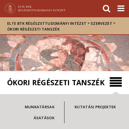
Események
ELTE a
Hírek
sajtóban
>
>
ELTE BTK RÉGÉSZETTUDOMÁNYI INTÉZET
SZERVEZET
ÓKORI RÉGÉSZETI TANSZÉK
ÓKORI RÉGÉSZETI TANSZÉK
MUNKATÁRSAK
KUTATÁSI PROJEKTEK
ÁSATÁSOK