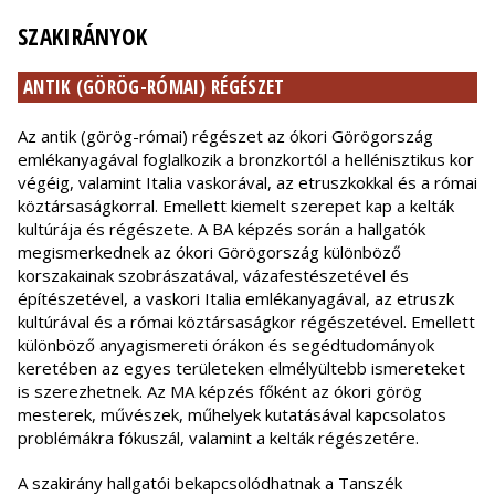
SZAKIRÁNYOK
ANTIK (GÖRÖG-RÓMAI) RÉGÉSZET
Az antik (görög-római) régészet az ókori Görögország
emlékanyagával foglalkozik a bronzkortól a hellénisztikus kor
végéig, valamint Italia vaskorával, az etruszkokkal és a római
köztársaságkorral. Emellett kiemelt szerepet kap a kelták
kultúrája és régészete. A BA képzés során a hallgatók
megismerkednek az ókori Görögország különböző
korszakainak szobrászatával, vázafestészetével és
építészetével, a vaskori Italia emlékanyagával, az etruszk
kultúrával és a római köztársaságkor régészetével. Emellett
különböző anyagismereti órákon és segédtudományok
keretében az egyes területeken elmélyültebb ismereteket
is szerezhetnek. Az MA képzés főként az ókori görög
mesterek, művészek, műhelyek kutatásával kapcsolatos
problémákra fókuszál, valamint a kelták régészetére.
A szakirány hallgatói bekapcsolódhatnak a Tanszék