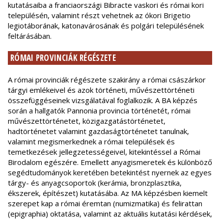
kutatásaiba a franciaországi Bibracte vaskori és római kori
településén, valamint részt vehetnek az ókori Brigetio
legiotáborának, katonavárosának és polgári településének
feltárásában.
RÓMAI PROVINCIÁK RÉGÉSZETE
A római provinciák régészete szakirány a római császárkor
tárgyi emlékeivel és azok történeti, művészettörténeti
összefüggéseinek vizsgálatával foglalkozik. A BA képzés
során a hallgatók Pannonia provincia történetét, római
művészettörténetet, közigazgatástörténetet,
hadtörténetet valamint gazdaságtörténetet tanulnak,
valamint megismerkednek a római települések és
temetkezések jellegzetességeivel, kitekintéssel a Római
Birodalom egészére. Emellett anyagismeretek és különböző
segédtudományok keretében betekintést nyernek az egyes
tárgy- és anyagcsoportok (kerámia, bronzplasztika,
ékszerek, építészet) kutatásába. Az MA képzésben kiemelt
szerepet kap a római éremtan (numizmatika) és felirattan
(epigraphia) oktatása, valamint az aktuális kutatási kérdések,