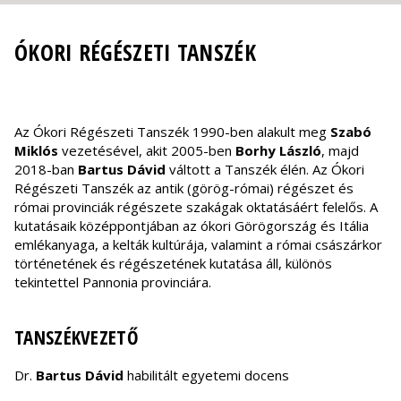
ÓKORI RÉGÉSZETI TANSZÉK
Az Ókori Régészeti Tanszék 1990-ben alakult meg
Szabó
Miklós
vezetésével, akit 2005-ben
Borhy László
, majd
2018-ban
Bartus Dávid
váltott a Tanszék élén. Az Ókori
Régészeti Tanszék az antik (görög-római) régészet és
római provinciák régészete szakágak oktatásáért felelős. A
kutatásaik középpontjában az ókori Görögország és Itália
emlékanyaga, a kelták kultúrája, valamint a római császárkor
történetének és régészetének kutatása áll, különös
tekintettel Pannonia provinciára.
TANSZÉKVEZETŐ
Dr.
Bartus Dávid
habilitált egyetemi docens