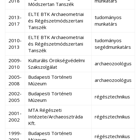
2018
munkatárs
Módszertan Tanszék
ELTE BTK Archaeometriai
2013-
tudományos
és Régészetmódszertani
2017
munkatárs
Tanszék
ELTE BTK Archaeometriai
2010-
tudományos
és Régészetmódszertani
2013
segédmunkatárs
Tanszék
2009-
Kulturális Örökségvédelmi
archaeozoológus
2010
Szakszolgálat
2005-
Budapesti Történeti
archaeozoológus
2008
Múzeum
2002-
Budapesti Történeti
régésztechnikus
2005
Múzeum
MTA Régészeti
2001-
Intézete/Archaeosztráda
régésztechnikus
2002
Kft.
1999-
Budapesti Történeti
régésztechnikus
2001
Múzeum