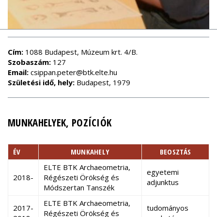
Cím:
1088 Budapest, Múzeum krt. 4/B.
Szobaszám:
127
Email:
csippan.peter@btk.elte.hu
Születési idő, hely:
Budapest, 1979
MUNKAHELYEK, POZÍCIÓK
ÉV
MUNKAHELY
BEOSZTÁS
ELTE BTK Archaeometria,
egyetemi
2018-
Régészeti Örökség és
adjunktus
Módszertan Tanszék
ELTE BTK Archaeometria,
2017-
tudományos
Régészeti Örökség és