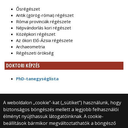
Ősrégészet
Antik (görög-római) régészet
Római provinciák régészete
Népvándorlás kori régészet
Középkori régészet
Az ókori Elő-Ázsia régészete
Archaeometria
Régészeti örökség
DOKTORI KÉPZÉS
PhD-tanegységlista
A weboldalon „cookie”-kat („sütiket”) használunk, hogy
biztonságos böngészés mellett a legjobb felhasználói
© 2025 Eötvös Loránd Tudományegyetem
élményt nyújthassuk látogatóinknak. A cookie-
Minden jog fenntartva.
beállítások bármikor megváltoztathatók a böngésző
1053 Budapest, Egyetem tér 1–3.