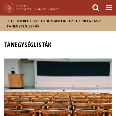
Események
ELTE a
Hírek
sajtóban
>
>
ELTE BTK RÉGÉSZETTUDOMÁNYI INTÉZET
OKTATÁS
TANEGYSÉGLISTÁK
TANEGYSÉGLISTÁK