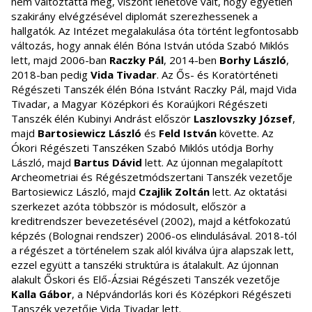
nem változtatta meg, viszont lehetővé vált, hogy egyetlen
szakirány elvégzésével diplomát szerezhessenek a
hallgatók. Az Intézet megalakulása óta történt legfontosabb
változás, hogy annak élén Bóna István utóda Szabó Miklós
lett, majd 2006-ban
Raczky Pál
, 2014-ben
Borhy László
,
2018-ban pedig
Vida Tivadar
. Az Ős- és Koratörténeti
Régészeti Tanszék élén Bóna Istvánt Raczky Pál, majd Vida
Tivadar, a Magyar Középkori és Koraújkori Régészeti
Tanszék élén Kubinyi Andrást először
Laszlovszky József
,
majd
Bartosiewicz László
és
Feld István
követte. Az
Ókori Régészeti Tanszéken Szabó Miklós utódja Borhy
László, majd
Bartus Dávid
lett. Az újonnan megalapított
Archeometriai és Régészetmódszertani Tanszék vezetője
Bartosiewicz László, majd
Czajlik Zoltán
lett. Az oktatási
szerkezet azóta többször is módosult, először a
kreditrendszer bevezetésével (2002), majd a kétfokozatú
képzés (Bolognai rendszer) 2006-os elindulásával. 2018-tól
a régészet a történelem szak alól kiválva újra alapszak lett,
ezzel együtt a tanszéki struktúra is átalakult. Az újonnan
alakult Őskori és Elő-Ázsiai Régészeti Tanszék vezetője
Kalla Gábor
, a Népvándorlás kori és Középkori Régészeti
Tanszék vezetője Vida Tivadar lett.