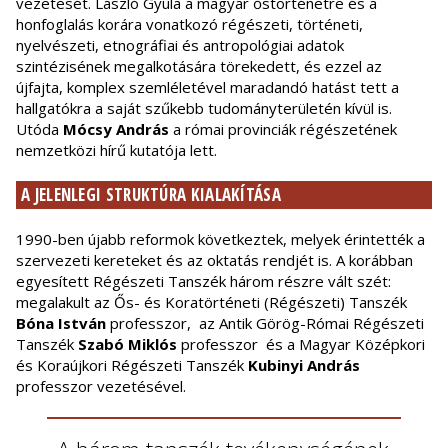
vezetését. László Gyula a magyar őstörténetre és a
honfoglalás korára vonatkozó régészeti, történeti,
nyelvészeti, etnográfiai és antropológiai adatok
szintézisének megalkotására törekedett, és ezzel az
újfajta, komplex szemléletével maradandó hatást tett a
hallgatókra a saját szűkebb tudományterületén kívül is.
Utóda
Mócsy András
a római provinciák régészetének
nemzetközi hírű kutatója lett.
A JELENLEGI STRUKTÚRA KIALAKÍTÁSA
1990-ben újabb reformok következtek, melyek érintették a
szervezeti kereteket és az oktatás rendjét is. A korábban
egyesített Régészeti Tanszék három részre vált szét:
megalakult az Ős- és Koratörténeti (Régészeti) Tanszék
Bóna István
professzor, az Antik Görög-Római Régészeti
Tanszék
Szabó Miklós
professzor és a Magyar Középkori
és Koraújkori Régészeti Tanszék
Kubinyi András
professzor vezetésével.