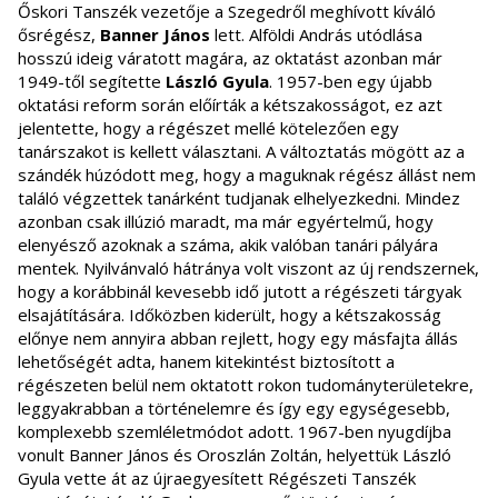
Őskori Tanszék vezetője a Szegedről meghívott kíváló
ősrégész,
Banner János
lett. Alföldi András utódlása
hosszú ideig váratott magára, az oktatást azonban már
1949-től segítette
László Gyula
. 1957-ben egy újabb
oktatási reform során előírták a kétszakosságot, ez azt
jelentette, hogy a régészet mellé kötelezően egy
tanárszakot is kellett választani. A változtatás mögött az a
szándék húzódott meg, hogy a maguknak régész állást nem
találó végzettek tanárként tudjanak elhelyezkedni. Mindez
azonban csak illúzió maradt, ma már egyértelmű, hogy
elenyésző azoknak a száma, akik valóban tanári pályára
mentek. Nyilvánvaló hátránya volt viszont az új rendszernek,
hogy a korábbinál kevesebb idő jutott a régészeti tárgyak
elsajátítására. Időközben kiderült, hogy a kétszakosság
előnye nem annyira abban rejlett, hogy egy másfajta állás
lehetőségét adta, hanem kitekintést biztosított a
régészeten belül nem oktatott rokon tudományterületekre,
leggyakrabban a történelemre és így egy egységesebb,
komplexebb szemléletmódot adott. 1967-ben nyugdíjba
vonult Banner János és Oroszlán Zoltán, helyettük László
Gyula vette át az újraegyesített Régészeti Tanszék