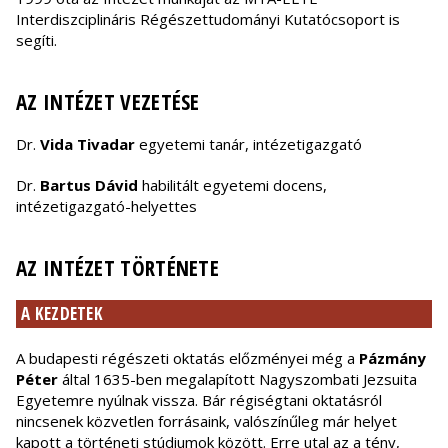
Interdiszciplináris Régészettudományi Kutatócsoport is
segíti.
AZ INTÉZET VEZETÉSE
Dr.
Vida Tivadar
egyetemi tanár, intézetigazgató
Dr.
Bartus Dávid
habilitált egyetemi docens,
intézetigazgató-helyettes
AZ INTÉZET TÖRTÉNETE
A KEZDETEK
A budapesti régészeti oktatás előzményei még a
Pázmány
Péter
által 1635-ben megalapított Nagyszombati Jezsuita
Egyetemre nyúlnak vissza. Bár régiségtani oktatásról
nincsenek közvetlen forrásaink, valószínűleg már helyet
kapott a történeti stúdiumok között. Erre utal az a tény,