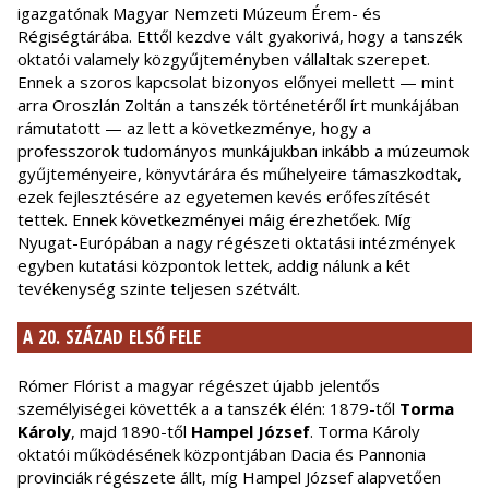
igazgatónak Magyar Nemzeti Múzeum Érem- és
Régiségtárába. Ettől kezdve vált gyakorivá, hogy a tanszék
oktatói valamely közgyűjteményben vállaltak szerepet.
Ennek a szoros kapcsolat bizonyos előnyei mellett — mint
arra Oroszlán Zoltán a tanszék történetéről írt munkájában
rámutatott — az lett a következménye, hogy a
professzorok tudományos munkájukban inkább a múzeumok
gyűjteményeire, könyvtárára és műhelyeire támaszkodtak,
ezek fejlesztésére az egyetemen kevés erőfeszítését
tettek. Ennek következményei máig érezhetőek. Míg
Nyugat-Európában a nagy régészeti oktatási intézmények
egyben kutatási központok lettek, addig nálunk a két
tevékenység szinte teljesen szétvált.
A 20. SZÁZAD ELSŐ FELE
Rómer Flórist a magyar régészet újabb jelentős
személyiségei követték a a tanszék élén: 1879-től
Torma
Károly
, majd 1890-től
Hampel József
. Torma Károly
oktatói működésének központjában Dacia és Pannonia
provinciák régészete állt, míg Hampel József alapvetően