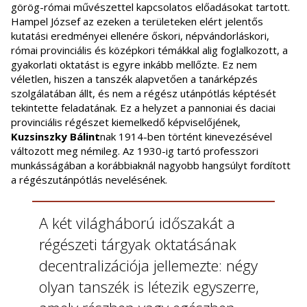
görög-római művészettel kapcsolatos előadásokat tartott.
Hampel József az ezeken a területeken elért jelentős
kutatási eredményei ellenére őskori, népvándorláskori,
római provinciális és középkori témákkal alig foglalkozott, a
gyakorlati oktatást is egyre inkább mellőzte. Ez nem
véletlen, hiszen a tanszék alapvetően a tanárképzés
szolgálatában állt, és nem a régész utánpótlás képtését
tekintette feladatának. Ez a helyzet a pannoniai és daciai
provinciális régészet kiemelkedő képviselőjének,
Kuzsinszky Bálint
nak 1914-ben történt kinevezésével
változott meg némileg. Az 1930-ig tartó professzori
munkásságában a korábbiaknál nagyobb hangsúlyt fordított
a régészutánpótlás nevelésének.
A két világháború időszakát a
régészeti tárgyak oktatásának
decentralizációja jellemezte: négy
olyan tanszék is létezik egyszerre,