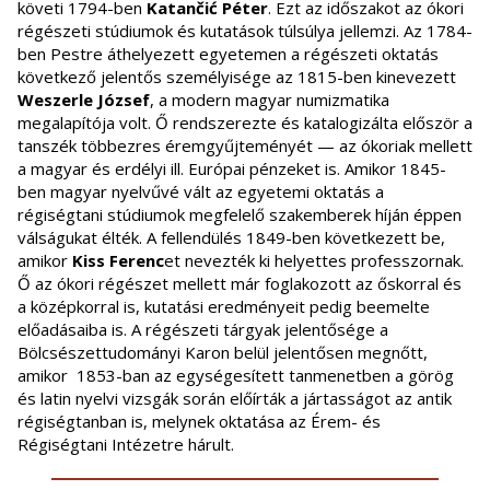
követi 1794-ben
Katančić Péter
. Ezt az időszakot az ókori
régészeti stúdiumok és kutatások túlsúlya jellemzi. Az 1784-
ben Pestre áthelyezett egyetemen a régészeti oktatás
következő jelentős személyisége az 1815-ben kinevezett
Weszerle József
, a modern magyar numizmatika
megalapítója volt. Ő rendszerezte és katalogizálta először a
tanszék többezres éremgyűjteményét — az ókoriak mellett
a magyar és erdélyi ill. Európai pénzeket is. Amikor 1845-
ben magyar nyelvűvé vált az egyetemi oktatás a
régiségtani stúdiumok megfelelő szakemberek híján éppen
válságukat élték. A fellendülés 1849-ben következett be,
amikor
Kiss Ferenc
et nevezték ki helyettes professzornak.
Ő az ókori régészet mellett már foglakozott az őskorral és
a középkorral is, kutatási eredményeit pedig beemelte
előadásaiba is. A régészeti tárgyak jelentősége a
Bölcsészettudományi Karon belül jelentősen megnőtt,
amikor 1853-ban az egységesített tanmenetben a görög
és latin nyelvi vizsgák során előírták a jártasságot az antik
régiségtanban is, melynek oktatása az Érem- és
Régiségtani Intézetre hárult.