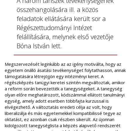
A három tanszék tevékenységének
összehangolására ill. a közös
feladatok ellátására került sor a
Régészettudományi Intézet
felállítására, melynek első vezetője
Bóna István lett.
Megszervezését leginkább az az igény motiválta, hogy az
egyetem önálló ásatási tevékenységet folytathasson, annak
támogatására létrejöjjön egy intézményi keret. A
régészképzés tanügyi keretei szintén megváltoztak, amikor
a reform során bevezették a tanegységeket. A tanegység
olyan előre meghatározott, kódszámmal ellátott tanulmányi
egység, amely adott esetben többfajta kurzussal is
elvégezhető. A változtatás eredeti célja az volt, hogy
liberalizálja és más egyetemekkel kompatibilissé tegye az
oktatást, ez azonban csak részben sikerült. Az újonnan
kidolgozott tanegységlista a képzés alapvető rendszerét