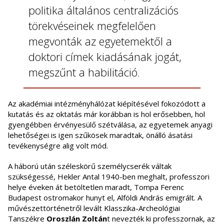
politika általános centralizációs
törekvéseinek megfelelően
megvonták az egyetemektől a
doktori címek kiadásának jogát,
megszűnt a habilitáció.
Az akadémiai intézményhálózat kiépítésével fokozódott a
kutatás és az oktatás már korábban is hol erősebben, hol
gyengébben érvényesülő szétválása, az egyetemek anyagi
lehetőségei is igen szűkösek maradtak, önálló ásatási
tevékenységre alig volt mód.
A háború után széleskörű személycserék váltak
szükségessé, Hekler Antal 1940-ben meghalt, professzori
helye éveken át betöltetlen maradt, Tompa Ferenc
Budapest ostromakor hunyt el, Alföldi András emigrált. A
művészettörténetről levált Klasszika-Archeológiai
Tanszékre
Oroszlán Zoltán
t nevezték ki professzornak, az