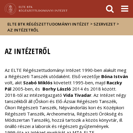
Események
ELTE a
Hírek
sajtóban
>
>
ELTE BTK RÉGÉSZETTUDOMÁNYI INTÉZET
SZERVEZET
AZ INTÉZETRŐL
AZ INTÉZETRŐL
Az ELTE Régészettudományi Intézet 1990-ben alakult meg
a Régészeti Tanszék utódaként. Első vezetője
Bóna István
volt, akit
Szabó Miklós
követett 1995-ben, majd
Raczky
Pál
2005-ben, és
Borhy László
2014 és 2018 között.
2018-tól az intézetigazgató
Vida Tivadar
. Az Intézet négy
tanszékből áll (Őskori és Elő-Ázsiai Régészeti Tanszék,
Ókori Régészeti Tanszék, Népvándorlás kori és Középkori
Régészeti Tanszék, Archeometria, Régészeti Örökség és
Módszertan Tanszék), hozzá tartozik a közös könyvtár, ill.
önálló részei a laborok és régészeti gyűjtemények.
1999 óta az Intézet munkáját az MTA-ELTE