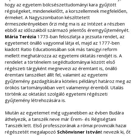
hogy az egyetem bölcsészettudományi kara gyűjtött
régiségeket, mindenekelőtt, a korszellemnek megfelelően,
érmeket. A Nagyszombaton készíttetett
érmeszekrényekben őrzi még ma is az Intézet a részben
ebből az időszakból származó jelentős éremgyűjteményét.
Mária Terézia
1773-ban feloszlatja a jezsuita rendet, az
egyetemet önálló vagyonnal látja el, majd az 1777-ben
kiadott Ratio Educationisában sok más tanügyi reform
mellett meghatározza az egyetemi oktatás rendjét is. A
rendelet a történelem segédtudományai között első
régészeti tárgyként megnevezi az éremtant is, önálló
éremtani tanszéket állít fel, valamint az egyetemi
gyűjtemény gazdagítására köteles példányt határoz meg az
örökös tartományokban vert valamennyi éremből. Utalás
történik az oktatást szolgáló egyetemi régészeti
gyűjtemény létrehozására is.
Miután az egyetemet még ugyanebben az évben Budára
áthelyezik, a tanszék neve már Érem- és Régiségtani
Tanszék lett. Első professzorának a római provinciák hazai
régészetét megalapozó
Schönvisner István
t nevezik ki, őt