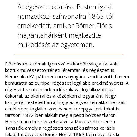
A régészet oktatása Pesten igazi
nemzetközi színvonalra 1863-tól
emelkedett, amikor Rómer Flóris
magántanárként megkezdte
működését az egyetemen.
Előadásainak témáit igen széles körből válogatta, volt
köztük művészettörténeti, éremtani és régészeti is.
Nemcsak a Kárpát-medence anyagára szorítkozott, hanem
bemutatta az európai régészet legújabb eredményeit is. A
régészet szinte minden időszakával foglalkozott: az
őskorral, az ókorral és a középkorral egyar ánt. Nagy
hangsúlyt fektetett arra, hogy az egyes témákkal ne csak
elméletben foglalkozzon, hanem terepgyakorlatokat is
tartson. 1872-ben alakult meg a pesti bölcsészkaron
Henszlmann Imre vezetésével a Művészettörténeti
Tanszék, amely a régészeti tanszék számos korábbi
feladatát átvette. Rómer Flórist 1869-ben nevezték ki