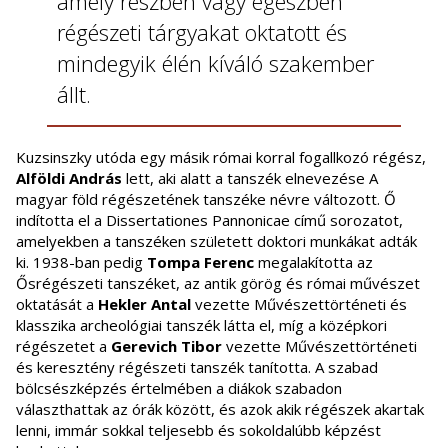
amely részben vagy egészben
régészeti tárgyakat oktatott és
mindegyik élén kíváló szakember
állt.
Kuzsinszky utóda egy másik római korral fogallkozó régész,
Alföldi András
lett, aki alatt a tanszék elnevezése A
magyar föld régészetének tanszéke névre változott. Ő
indította el a Dissertationes Pannonicae című sorozatot,
amelyekben a tanszéken született doktori munkákat adták
ki. 1938-ban pedig
Tompa Ferenc
megalakította az
Ősrégészeti tanszéket, az antik görög és római művészet
oktatását a
Hekler Antal
vezette Művészettörténeti és
klasszika archeológiai tanszék látta el, míg a középkori
régészetet a
Gerevich Tibor
vezette Művészettörténeti
és keresztény régészeti tanszék tanította. A szabad
bölcsészképzés értelmében a diákok szabadon
választhattak az órák között, és azok akik régészek akartak
lenni, immár sokkal teljesebb és sokoldalúbb képzést