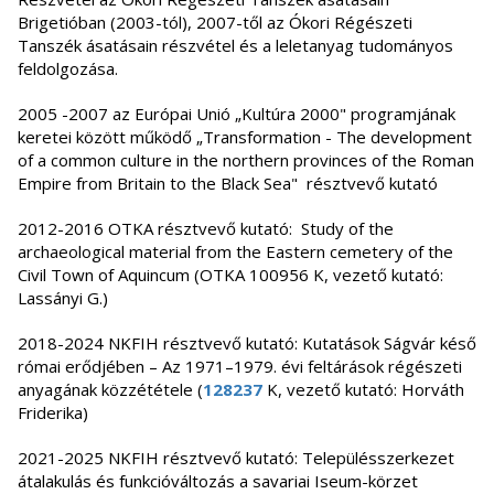
Brigetióban (2003-tól), 2007-től az Ókori Régészeti
Tanszék ásatásain részvétel és a leletanyag tudományos
feldolgozása.
2005 -2007 az Európai Unió „Kultúra 2000" programjának
keretei között működő „Transformation - The development
of a common culture in the northern provinces of the Roman
Empire from Britain to the Black Sea" résztvevő kutató
2012-2016 OTKA résztvevő kutató: Study of the
archaeological material from the Eastern cemetery of the
Civil Town of Aquincum (OTKA 100956 K, vezető kutató:
Lassányi G.)
2018-2024 NKFIH résztvevő kutató: Kutatások Ságvár késő
római erődjében – Az 1971–1979. évi feltárások régészeti
anyagának közzététele (
128237
K, vezető kutató: Horváth
Friderika)
2021-2025 NKFIH résztvevő kutató: Településszerkezet
átalakulás és funkcióváltozás a savariai Iseum-körzet