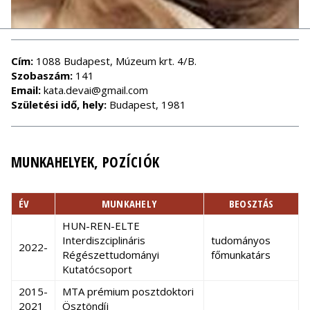
Cím:
1088 Budapest, Múzeum krt. 4/B.
Szobaszám:
141
Email:
kata.devai@gmail.com
Születési idő, hely:
Budapest, 1981
MUNKAHELYEK, POZÍCIÓK
ÉV
MUNKAHELY
BEOSZTÁS
HUN-REN-ELTE
Interdiszciplináris
tudományos
2022-
Régészettudományi
főmunkatárs
Kutatócsoport
2015-
MTA prémium posztdoktori
2021
Ösztöndíj