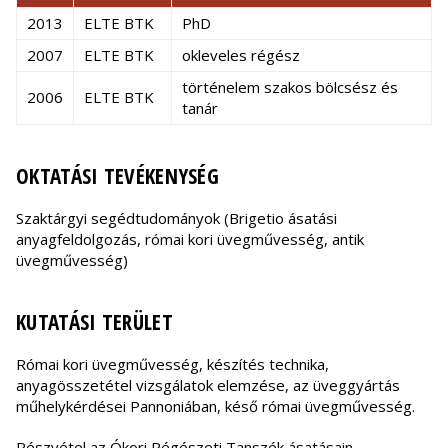
2013
ELTE BTK
PhD
2007
ELTE BTK
okleveles régész
történelem szakos bölcsész és
2006
ELTE BTK
tanár
OKTATÁSI TEVÉKENYSÉG
Szaktárgyi segédtudományok (Brigetio ásatási
anyagfeldolgozás, római kori üvegművesség, antik
üvegművesség)
KUTATÁSI TERÜLET
Római kori üvegművesség, készítés technika,
anyagösszetétel vizsgálatok elemzése, az üveggyártás
műhelykérdései Pannoniában, késő római üvegművesség.
Részvétel az Ókori Régészeti Tanszék ásatásain