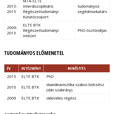
MTA-ELTE
2013-
Interdiszciplináris
tudományos
2015
Régészettudományi
segédmunkatárs
Kutatócsoport
ELTE BTK
2009-
Régészettudományi
PhD-ösztöndíjas
2013
Intézet
TUDOMÁNYOS ELŐMENETEL
ÉV
INTÉZMÉNY
MINŐSÍTÉS
2015
ELTE BTK
PhD
skandinavisztika szakos bölcsész
2010
ELTE BTK
(dán szakirány)
2009
ELTE BTK
okleveles régész