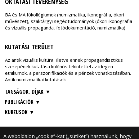
OKTATÁSI TEVÉKENYSÉG
BA és MA főkollégiumok (numizmatika, ikonográfia, ókori
művészet), szaktárgyi segédtudományok (ókori ikonográfia
és vizuális propaganda, fotódokumentáció, numizmatika)
KUTATÁSI TERÜLET
Az antik vizuális kultúra, illetve ennek propagandisztikus
szerepének kutatása különös tekintettel az idegen
etnikumok, a perszonifikációk és a pénzek vonatkozásában.
Antik numizmatikai kutatások.
TAGSÁGOK, DÍJAK
PUBLIKÁCIÓK
KURZUSOK
A weboldalon „cookie”-kat („sütiket”) használunk, hogy