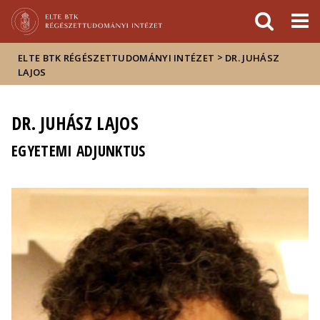
Események
ELTE a
Hírek
sajtóban
>
ELTE BTK RÉGÉSZETTUDOMÁNYI INTÉZET
DR. JUHÁSZ
LAJOS
DR. JUHÁSZ LAJOS
EGYETEMI ADJUNKTUS