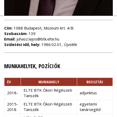
Cím:
1088 Budapest, Múzeum krt. 4/B.
Szobaszám:
139
Email:
juhasz.lajos@btk.elte.hu
Születési idő, hely:
1986.02.01, Újvidék
MUNKAHELYEK, POZÍCIÓK
ÉV
MUNKAHELY
BEOSZTÁS
ELTE BTK Ókori Régészeti
2018-
adjunktus
Tanszék
2015-
ELTE BTK Ókori Régészeti
egyetemi
2018
Tanszék
tanársegéd