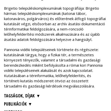
Brigetio településkomplexumának topográfiája: Brigetio
hármas településkomplexumának (katonai tábor,
katonaváros, polgárváros) és előterének átfogó topográfiai
kutatását végzi, elsősorban az archív ásatási dokumentáció
térinformatikai feldolgozására, a nem-roncsoló
lelőhelyfelderítési módszerek alkalmazására és az újabb
ásatási adatok feldolgozására helyezve a hangsúlyt.
Pannonia vidéki településeinek története és régészete:
kutatásának tárgya, hogy a fizikai tér, a természetes
környezeti tényezők, valamint a társadalmi és gazdasági
berendezkedés miként befolyásolta a római kori Pannonia
vidéki településeinek alakulását és azok kapcsolatait.
Kutatásában a térinformatika, lelőhelyfelderítés, és
történeti kutatás módszereit ötvözi az összetett
társadalmi és gazdasági kérdések megválaszolására.
TAGSÁGOK, DÍJAK
PUBLIKÁCIÓK