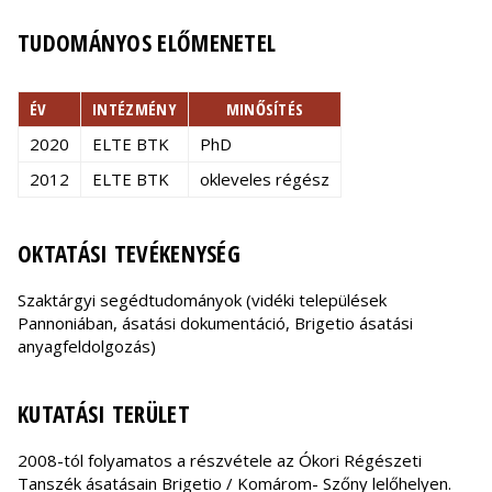
TUDOMÁNYOS ELŐMENETEL
ÉV
INTÉZMÉNY
MINŐSÍTÉS
2020
ELTE BTK
PhD
2012
ELTE BTK
okleveles régész
OKTATÁSI TEVÉKENYSÉG
Szaktárgyi segédtudományok (vidéki települések
Pannoniában, ásatási dokumentáció, Brigetio ásatási
anyagfeldolgozás)
KUTATÁSI TERÜLET
2008-tól folyamatos a részvétele az Ókori Régészeti
Tanszék ásatásain Brigetio / Komárom- Szőny lelőhelyen.