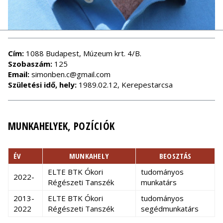
Cím:
1088 Budapest, Múzeum krt. 4/B.
Szobaszám:
125
Email:
simonben.c@gmail.com
Születési idő, hely:
1989.02.12, Kerepestarcsa
MUNKAHELYEK, POZÍCIÓK
ÉV
MUNKAHELY
BEOSZTÁS
ELTE BTK Ókori
tudományos
2022-
Régészeti Tanszék
munkatárs
2013-
ELTE BTK Ókori
tudományos
2022
Régészeti Tanszék
segédmunkatárs