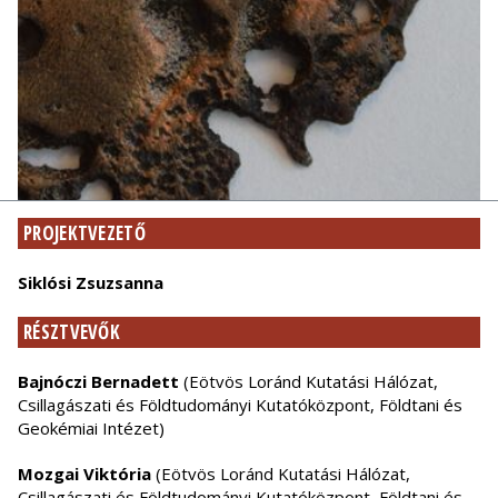
PROJEKTVEZETŐ
Siklósi Zsuzsanna
RÉSZTVEVŐK
Bajnóczi Bernadett
(Eötvös Loránd Kutatási Hálózat,
Csillagászati és Földtudományi Kutatóközpont, Földtani és
Geokémiai Intézet)
Mozgai Viktória
(Eötvös Loránd Kutatási Hálózat,
Csillagászati és Földtudományi Kutatóközpont, Földtani és