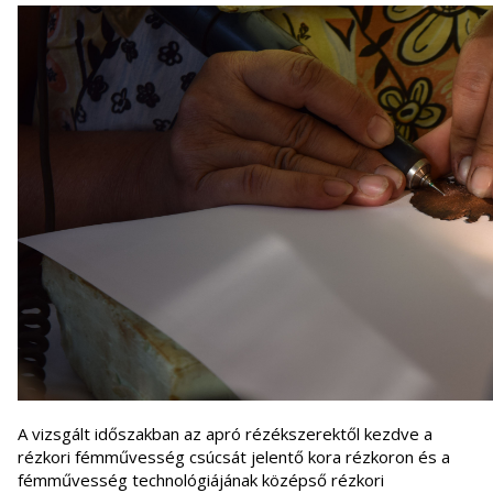
A vizsgált időszakban az apró rézékszerektől kezdve a
rézkori fémművesség csúcsát jelentő kora rézkoron és a
fémművesség technológiájának középső rézkori