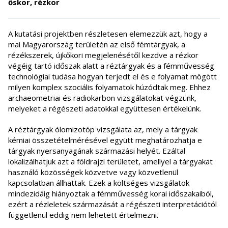
őskor, rézkor
A kutatási projektben részletesen elemezzük azt, hogy a
mai Magyarország területén az első fémtárgyak, a
rézékszerek, újkőkori megjelenésétől kezdve a rézkor
végéig tartó időszak alatt a réztárgyak és a fémművesség
technológiai tudása hogyan terjedt el és e folyamat mögött
milyen komplex szociális folyamatok húzódtak meg. Ehhez
archaeometriai és radiokarbon vizsgálatokat végzünk,
melyeket a régészeti adatokkal együttesen értékelünk.
A réztárgyak ólomizotóp vizsgálata az, mely a tárgyak
kémiai összetételmérésével együtt meghatározhatja e
tárgyak nyersanyagának származási helyét. Ezáltal
lokalizálhatjuk azt a földrajzi területet, amellyel a tárgyakat
használó közösségek közvetve vagy közvetlenül
kapcsolatban állhattak. Ezek a költséges vizsgálatok
mindezidáig hiányoztak a fémművesség korai időszakaiból,
ezért a rézleletek származását a régészeti interpretációtól
függetlenül eddig nem lehetett értelmezni.