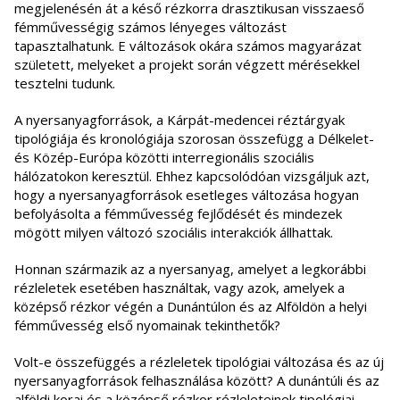
megjelenésén át a késő rézkorra drasztikusan visszaeső
fémművességig számos lényeges változást
tapasztalhatunk. E változások okára számos magyarázat
született, melyeket a projekt során végzett mérésekkel
tesztelni tudunk.
A nyersanyagforrások, a Kárpát-medencei réztárgyak
tipológiája és kronológiája szorosan összefügg a Délkelet-
és Közép-Európa közötti interregionális szociális
hálózatokon keresztül. Ehhez kapcsolódóan vizsgáljuk azt,
hogy a nyersanyagforrások esetleges változása hogyan
befolyásolta a fémművesség fejlődését és mindezek
mögött milyen változó szociális interakciók állhattak.
Honnan származik az a nyersanyag, amelyet a legkorábbi
rézleletek esetében használtak, vagy azok, amelyek a
középső rézkor végén a Dunántúlon és az Alföldön a helyi
fémművesség első nyomainak tekinthetők?
Volt-e összefüggés a rézleletek tipológiai változása és az új
nyersanyagforrások felhasználása között? A dunántúli és az
alföldi korai és a középső rézkor rézleleteinek tipológiai