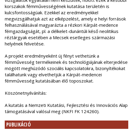
vizsgálatok egyáltalán nem készültek, holott ezek a későbbi
korszakok fémművességének kutatása területén is
kulcsfontosságúak. Ezekkel az eredményekkel
megvizsgálhatjuk azt az elképzelést, amely e helyi források
felhasználásával magyarázta a rézkori Kárpát-medence
fémgazdagságát, pl. a délkelet-dunántúli késő neolitikus
réztárgyak esetében a Mecsek esetleges származási
helyének felvetése.
A projekt eredményeként új fényt vethetünk a
fémművesség termékeinek és technológiájának elterjedése
mögött meghúzódó szociális kapcsolatokra, bizonyítékokat
találhatunk vagy elvethetjük a Kárpát-medencei
fémművesség kutatásában élő toposzokat.
Köszönetnyilvánítás:
A kutatás a Nemzeti Kutatási, Fejlesztési és Innovációs Alap
támogatásával valósul meg (NKFI FK 124260).
PUBLIKÁCIÓ