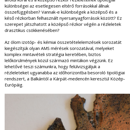
különbségei az esetlegesen eltérő forrásokkal állnak
összefüggésben? Vannak-e különbségek a középső és a
késő rézkorban felhasznált nyersanyagforrások között? Ez
szerepet játszhatott a középső rézkor végén a rézleletek
drasztikus csökkenésében?
Az ólom izotóp- és kémiai összetételelemzések sorozatát
kiegészítjük olyan AMS mérések sorozatával, melyeket
komplex mintavételi stratégia keretében, biztos
lelőkörülmények közül származó mintákon végzünk. Ez
lehetővé teszi számunkra, hogy felülvizsgáljuk a
rézleleteket ugyanabba az időhorizontba besoroló tipológiai
rendszert, a Balkántól a Kárpát-medencén keresztül Közép-
Európáig.