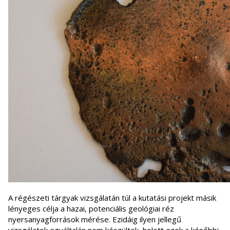
A régészeti tárgyak vizsgálatán túl a kutatási projekt másik
lényeges célja a hazai, potenciális geológiai réz
nyersanyagforrások mérése. Ezidáig ilyen jellegű