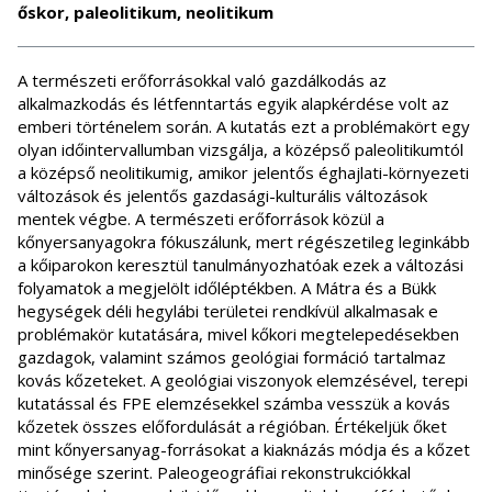
őskor, paleolitikum, neolitikum
A természeti erőforrásokkal való gazdálkodás az
alkalmazkodás és létfenntartás egyik alapkérdése volt az
emberi történelem során. A kutatás ezt a problémakört egy
olyan időintervallumban vizsgálja, a középső paleolitikumtól
a középső neolitikumig, amikor jelentős éghajlati-környezeti
változások és jelentős gazdasági-kulturális változások
mentek végbe. A természeti erőforrások közül a
kőnyersanyagokra fókuszálunk, mert régészetileg leginkább
a kőiparokon keresztül tanulmányozhatóak ezek a változási
folyamatok a megjelölt időléptékben. A Mátra és a Bükk
hegységek déli hegylábi területei rendkívül alkalmasak e
problémakör kutatására, mivel kőkori megtelepedésekben
gazdagok, valamint számos geológiai formáció tartalmaz
kovás kőzeteket. A geológiai viszonyok elemzésével, terepi
kutatással és FPE elemzésekkel számba vesszük a kovás
kőzetek összes előfordulását a régióban. Értékeljük őket
mint kőnyersanyag-forrásokat a kiaknázás módja és a kőzet
minősége szerint. Paleogeográfiai rekonstrukciókkal