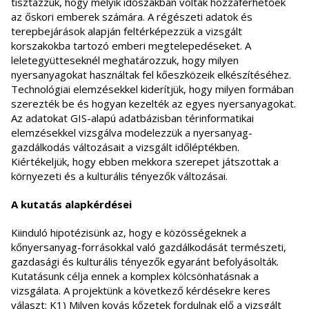
tisztázzuk, hogy melyik időszakban voltak hozzáférhetőek
az őskori emberek számára. A régészeti adatok és
terepbejárások alapján feltérképezzük a vizsgált
korszakokba tartozó emberi megtelepedéseket. A
leletegyütteseknél meghatározzuk, hogy milyen
nyersanyagokat használtak fel kőeszközeik elkészítéséhez.
Technológiai elemzésekkel kiderítjük, hogy milyen formában
szerezték be és hogyan kezelték az egyes nyersanyagokat.
Az adatokat GIS-alapú adatbázisban térinformatikai
elemzésekkel vizsgálva modelezzük a nyersanyag-
gazdálkodás változásait a vizsgált időléptékben.
Kiértékeljük, hogy ebben mekkora szerepet játszottak a
környezeti és a kulturális tényezők változásai.
A kutatás alapkérdései
Kiinduló hipotézisünk az, hogy e közösségeknek a
kőnyersanyag-forrásokkal való gazdálkodását természeti,
gazdasági és kulturális tényezők egyaránt befolyásolták.
Kutatásunk célja ennek a komplex kölcsönhatásnak a
vizsgálata. A projektünk a következő kérdésekre keres
választ: K1) Milyen kovás kőzetek fordulnak elő a vizsgált