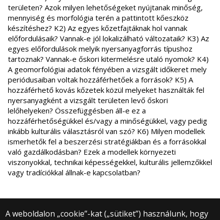
területen? Azok milyen lehetőségeket nyújtanak minőség,
mennyiség és morfológia terén a pattintott kőeszköz
készítéshez? K2) Az egyes kőzetfajtáknak hol vannak
előfordulásaik? Vannak-e jól lokalizálható változataik? K3) Az
egyes előfordulások melyik nyersanyagforrás típushoz
tartoznak? Vannak-e őskori kitermelésre utaló nyomok? K4)
A geomorfológiai adatok fényében a vizsgált időkeret mely
periódusaiban voltak hozzáférhetőek a források? K5) A
hozzáférhető kovás kőzetek közül melyeket használták fel
nyersanyagként a vizsgált területen levő őskori
lelőhelyeken? Összefüggésben áll-e ez a
hozzáférhetőségükkel és/vagy a minőségükkel, vagy pedig
inkább kulturális választásról van szó? K6) Milyen modellek
ismerhetők fel a beszerzési stratégiákban és a forrásokkal
való gazdálkodásban? Ezek a modellek környezeti
viszonyokkal, technikai képességekkel, kulturális jellemzőkkel
vagy tradíciókkal állnak-e kapcsolatban?
A weboldalon „cookie”-kat („sütiket”) használunk, hogy