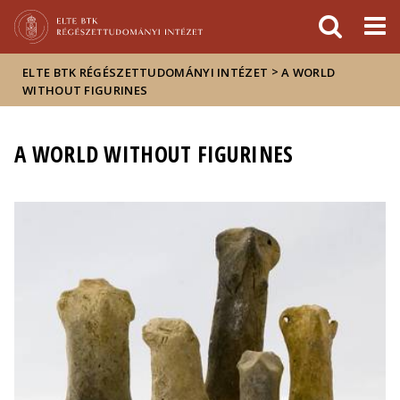
Események
ELTE a
Hírek
sajtóban
>
ELTE BTK RÉGÉSZETTUDOMÁNYI INTÉZET
A WORLD
WITHOUT FIGURINES
A WORLD WITHOUT FIGURINES