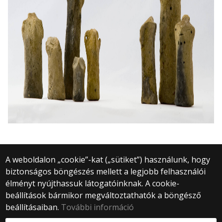
A weboldalon „cookie”-kat („sütiket”) használunk, hogy
biztonságos böngészés mellett a legjobb felhasználói
© 2025 Eötvös Loránd Tudományegyetem
élményt nyújthassuk látogatóinknak. A cookie-
Minden jog fenntartva.
beállítások bármikor megváltoztathatók a böngésző
1053 Budapest, Egyetem tér 1–3.
Központi telefonszám: +36 1 411 6500
beállításaiban.
További információ
Webfejlesztés: