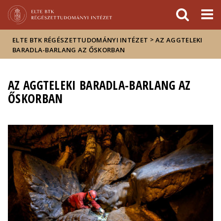
Események
ELTE a
Hírek
sajtóban
>
ELTE BTK RÉGÉSZETTUDOMÁNYI INTÉZET
AZ AGGTELEKI
BARADLA-BARLANG AZ ŐSKORBAN
AZ AGGTELEKI BARADLA-BARLANG AZ
ŐSKORBAN