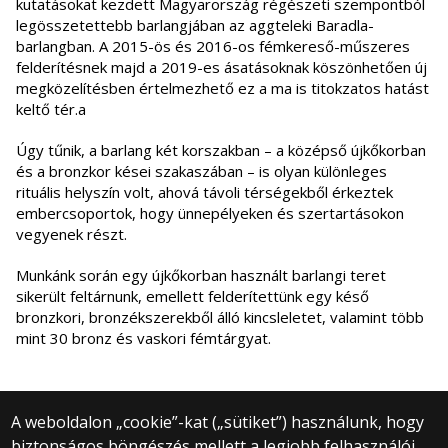
kutatásokat kezdett Magyarország régészeti szempontból
legösszetettebb barlangjában az aggteleki Baradla-
barlangban. A 2015-ös és 2016-os fémkereső-műszeres
felderítésnek majd a 2019-es ásatásoknak köszönhetően új
megközelítésben értelmezhető ez a ma is titokzatos hatást
keltő tér.a
Úgy tűnik, a barlang két korszakban – a középső újkőkorban
és a bronzkor kései szakaszában – is olyan különleges
rituális helyszín volt, ahová távoli térségekből érkeztek
embercsoportok, hogy ünnepélyeken és szertartásokon
vegyenek részt.
Munkánk során egy újkőkorban használt barlangi teret
sikerült feltárnunk, emellett felderítettünk egy késő
bronzkori, bronzékszerekből álló kincsleletet, valamint több
mint 30 bronz és vaskori fémtárgyat.
A weboldalon „cookie”-kat („sütiket”) használunk, hogy
biztonságos böngészés mellett a legjobb felhasználói