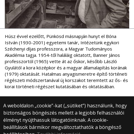
Húsz évvel ezelőtt, Pünkösd másnapján hunyt el Bóna
István (1930-2001) egyetemi tanár, Intézetünk egykori
Széchenyi díjas professzora, a Magyar Tudományos
Akadémia tagja. 1954-től haláláig oktatott, Banner János
professzortól (1965) vette át az őskor, később László
Gyulától a kora középkor és a magyar államalapítás korának
(1979) oktatását. Hatalmas anyagismeretre építő történeti
régészeti módszertanával új korszakot teremtett az ős- és
korai történeti régészet kutatásában és oktatásában.
A weboldalon „cookie”-kat („sütiket”) használunk, hogy
biztonságos böngészés mellett a legjobb felhasználói
© 2025 Eötvös Loránd Tudományegyetem
élményt nyújthassuk látogatóinknak. A cookie-
Minden jog fenntartva.
beállítások bármikor megváltoztathatók a böngésző
1053 Budapest, Egyetem tér 1–3.
Központi telefonszám: +36 1 411 6500