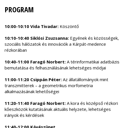
PROGRAM
10:00-10:10 Vida Tivadar:
Köszöntő
10:10-10:40 Siklósi Zsuzsanna:
Egyének és közösségek,
szociális hálózatok és innovációk a Kárpát-medence
rézkorában
10:40-11:00 Faragó Norbert:
A térinformatikai adatbázis
bemutatása és felhasználásának lehetséges módjai
11:00-11:20 Csippán Péter:
Az állatállományok mint
transzmitterek – a geometrikus morfometria
alkalmazásának lehetőségei
11:20-11:40 Faragó Norbert:
A kora és középső rézkori
kőeszközök kutatásának aktuális helyzete, lehetséges
irányok és kérdések
11:40-12:00 Kávészünet