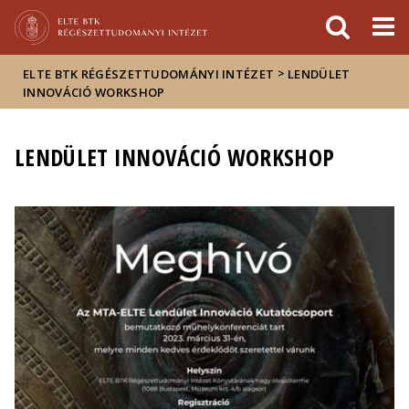
Események
ELTE a
Hírek
sajtóban
>
ELTE BTK RÉGÉSZETTUDOMÁNYI INTÉZET
LENDÜLET
INNOVÁCIÓ WORKSHOP
LENDÜLET INNOVÁCIÓ WORKSHOP