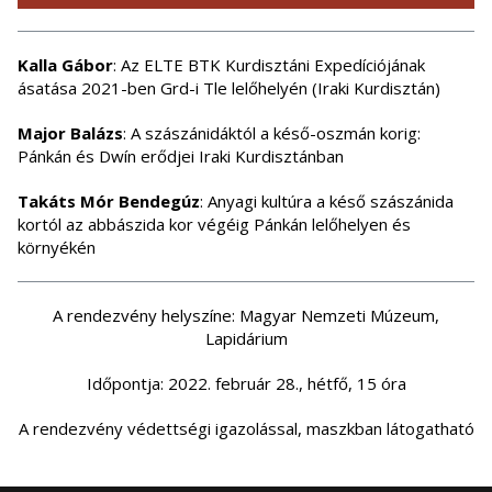
Kalla Gábor
: Az ELTE BTK Kurdisztáni Expedíciójának
ásatása 2021-ben Grd-i Tle lelőhelyén (Iraki Kurdisztán)
Major Balázs
: A szászánidáktól a késő-oszmán korig:
Pánkán és Dwín erődjei Iraki Kurdisztánban
Takáts Mór Bendegúz
: Anyagi kultúra a késő szászánida
kortól az abbászida kor végéig Pánkán lelőhelyen és
környékén
A rendezvény helyszíne: Magyar Nemzeti Múzeum,
Lapidárium
Időpontja: 2022. február 28., hétfő, 15 óra
A rendezvény védettségi igazolással, maszkban látogatható