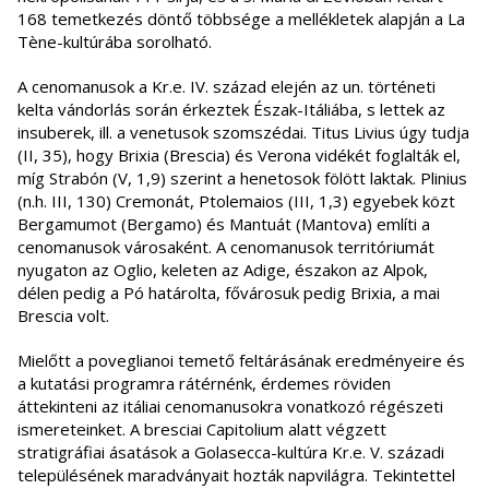
168 temetkezés döntő többsége a mellékletek alapján a La
Tène-kultúrába sorolható.
A cenomanusok a Kr.e. IV. század elején az un. történeti
kelta vándorlás során érkeztek Észak-Itáliába, s lettek az
insuberek, ill. a venetusok szomszédai. Titus Livius úgy tudja
(II, 35), hogy Brixia (Brescia) és Verona vidékét foglalták el,
míg Strabón (V, 1,9) szerint a henetosok fölött laktak. Plinius
(n.h. III, 130) Cremonát, Ptolemaios (III, 1,3) egyebek közt
Bergamumot (Bergamo) és Mantuát (Mantova) említi a
cenomanusok városaként. A cenomanusok territóriumát
nyugaton az Oglio, keleten az Adige, északon az Alpok,
délen pedig a Pó határolta, fővárosuk pedig Brixia, a mai
Brescia volt.
Mielőtt a poveglianoi temető feltárásának eredményeire és
a kutatási programra rátérnénk, érdemes röviden
áttekinteni az itáliai cenomanusokra vonatkozó régészeti
ismereteinket. A bresciai Capitolium alatt végzett
stratigráfiai ásatások a Golasecca-kultúra Kr.e. V. századi
településének maradványait hozták napvilágra. Tekintettel