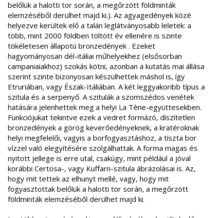
belőlük a halotti tor során, a megőrzött földminták
elemzéséből derülhet majd ki.). Az agyagedények közé
helyezve kerültek elő a talán leglátványosabb leletek: a
több, mint 2000 földben töltött év ellenére is szinte
tökéletesen állapotú bronzedények . Ezeket
hagyományosan dél-itáliai műhelyekhez (elsősorban
campaniaiakhoz) szokás kötni, azonban a kutatás mai állása
szerint szinte bizonyosan készülhettek máshol is, így
Etruriában, vagy Észak-Itáliában. A két leggyakoribb típus a
szitula és a serpenyő. A szitulák a szomszédos venétek
hatására jelenhettek meg a helyi La Tène-együttesekben.
Funkciójukat tekintve ezek a vedret formázó, díszítetlen
bronzedények a görög keverőedényeknek, a kratéroknak
helyi megfelelői, vagyis a borfogyasztáshoz, a tiszta bor
vízzel való elegyítésére szolgálhattak. A forma magas és
nyitott jellege is erre utal, csakúgy, mint például a jóval
korábbi Certosa-, vagy Kuffarn-szitula ábrázolásai is. Az,
hogy mit tettek az elhunyt mellé, vagy, hogy mit
fogyasztottak belőlük a halotti tor során, a megőrzött
földminták elemzéséből derülhet majd ki.