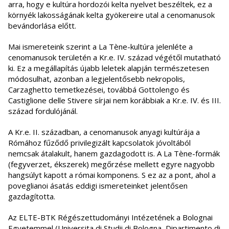
arra, hogy e kultúra hordozói kelta nyelvet beszéltek, ez a
környék lakosságának kelta gyökereire utal a cenomanusok
bevándorlása előtt.
Mai ismereteink szerint a La Tène-kultúra jelenléte a
cenomanusok területén a Kr.e. IV. század végétől mutatható
ki. Ez a megállapítás újabb leletek alapján természetesen
módosulhat, azonban a legjelentősebb nekropolis,
Carzaghetto temetkezései, továbbá Gottolengo és
Castiglione delle Stivere sírjai nem korábbiak a Kr.e. IV. és III.
század fordulójánál.
A Kr.e. II. században, a cenomanusok anyagi kultúrája a
Rómához fűződő privilegizált kapcsolatok jóvoltából
nemcsak átalakult, hanem gazdagodott is. A La Tène-formák
(fegyverzet, ékszerek) megőrzése mellett egyre nagyobb
hangsúlyt kapott a római komponens. S ez az a pont, ahol a
poveglianoi ásatás eddigi ismereteinket jelentősen
gazdagította.
Az ELTE-BTK Régészettudományi Intézetének a Bolognai
Egyetemmel (Universita di Studii di Bologna, Dipartimento di