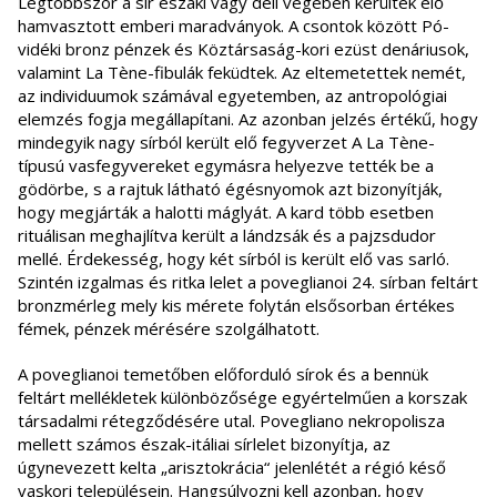
Legtöbbször a sír északi vagy déli végében kerültek elő
hamvasztott emberi maradványok. A csontok között Pó-
vidéki bronz pénzek és Köztársaság-kori ezüst denáriusok,
valamint La Tène-fibulák feküdtek. Az eltemetettek nemét,
az individuumok számával egyetemben, az antropológiai
elemzés fogja megállapítani. Az azonban jelzés értékű, hogy
mindegyik nagy sírból került elő fegyverzet A La Tène-
típusú vasfegyvereket egymásra helyezve tették be a
gödörbe, s a rajtuk látható égésnyomok azt bizonyítják,
hogy megjárták a halotti máglyát. A kard több esetben
rituálisan meghajlítva került a lándzsák és a pajzsdudor
mellé. Érdekesség, hogy két sírból is került elő vas sarló.
Szintén izgalmas és ritka lelet a poveglianoi 24. sírban feltárt
bronzmérleg mely kis mérete folytán elsősorban értékes
fémek, pénzek mérésére szolgálhatott.
A poveglianoi temetőben előforduló sírok és a bennük
feltárt mellékletek különbözősége egyértelműen a korszak
társadalmi rétegződésére utal. Povegliano nekropolisza
mellett számos észak-itáliai sírlelet bizonyítja, az
úgynevezett kelta „arisztokrácia“ jelenlétét a régió késő
vaskori településein. Hangsúlyozni kell azonban, hogy