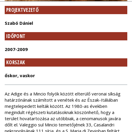
PROJEKTVEZETŐ
Szabó Dániel
IDŐPONT
2007-2009
KORSZAK
őskor, vaskor
Az Adige és a Mincio folyók között elterülő veronai síkság
határzónának számított a venétek és az Észak-Itáliában
megtelepedett kelták között. Az 1980-as években
megindult régészeti kutatásoknak köszönhető, hogy a
terület hovatartozása az utóbbiak, a cenomanusok javára
dőlt el. Valeggio sul Mincio temetőjének 33, Casalandri
nekropolisának 111 sírja, és a S. Maria di Zevioban feltárt