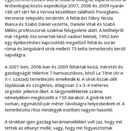
Archeologia) közös expedíciója 2007, 2008 és 2009 nyarán
186 sírt tárt fel a Verona közelében található Povegliano-
Veronese település területén. A feltárást Fábry Nicola
Bianca és Szabó Dániel vezette, Daniele Vitali és Szabó
Miklós professzorok szakmai felügyelete alatt. A lelőhelyről
már régebb óta ismertek késő vaskori leletek, 1992-ben
egy építkezéshez kapcsolódó megelőző feltárás során
római és longobárd sírok mellett 75 kelta temetkezés került
napvilágra.
A 2007-ben, 2008-ban és 2009 feltártak közül, méretét és
gazdagságát tekintve 7 hamvasztásos, késő La Tène (Kr.e.
II-I. század) temetkezés emelkedik ki. A sírok észak-déli
tájolásúak és szögletes, átlagosan 2 x 3-4 méteres
sírgödör jellemzi őket. A tárgymellékletek száma
némelyikben megközelíti a 150 darabot. A gödrök két
sorban, egymástól pár méter távolságra helyezkednek el. A
temetkezési rítus mindegyik esetben nagyon hasonló.
A sírokban igen gazdag kerámiamelléklet volt (az, hogy mit
tettek az elhunyt mellé, vagy, hogy mit fogyasztottak