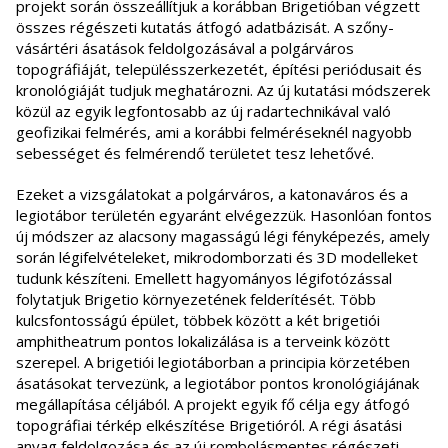
projekt során összeállítjuk a korábban Brigetióban végzett
összes régészeti kutatás átfogó adatbázisát. A szőny-
vásártéri ásatások feldolgozásával a polgárváros
topográfiáját, településszerkezetét, építési periódusait és
kronológiáját tudjuk meghatározni. Az új kutatási módszerek
közül az egyik legfontosabb az új radartechnikával való
geofizikai felmérés, ami a korábbi felméréseknél nagyobb
sebességet és felmérendő területet tesz lehetővé.
Ezeket a vizsgálatokat a polgárváros, a katonaváros és a
legiotábor területén egyaránt elvégezzük. Hasonlóan fontos
új módszer az alacsony magasságú légi fényképezés, amely
során légifelvételeket, mikrodomborzati és 3D modelleket
tudunk készíteni. Emellett hagyományos légifotózással
folytatjuk Brigetio környezetének felderítését. Több
kulcsfontosságú épület, többek között a két brigetiói
amphitheatrum pontos lokalizálása is a terveink között
szerepel. A brigetiói legiotáborban a principia körzetében
ásatásokat tervezünk, a legiotábor pontos kronológiájának
megállapítása céljából. A projekt egyik fő célja egy átfogó
topográfiai térkép elkészítése Brigetióról. A régi ásatási
anyag feldolgozása és az új rombolásmentes régészeti