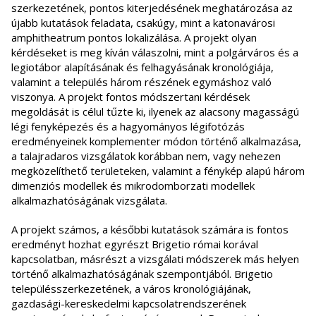
szerkezetének, pontos kiterjedésének meghatározása az
újabb kutatások feladata, csakúgy, mint a katonavárosi
amphitheatrum pontos lokalizálása. A projekt olyan
kérdéseket is meg kíván válaszolni, mint a polgárváros és a
legiotábor alapításának és felhagyásának kronológiája,
valamint a település három részének egymáshoz való
viszonya. A projekt fontos módszertani kérdések
megoldását is célul tűzte ki, ilyenek az alacsony magasságú
légi fenyképezés és a hagyományos légifotózás
eredményeinek komplementer módon történő alkalmazása,
a talajradaros vizsgálatok korábban nem, vagy nehezen
megközelíthető területeken, valamint a fénykép alapú három
dimenziós modellek és mikrodomborzati modellek
alkalmazhatóságának vizsgálata.
A projekt számos, a későbbi kutatások számára is fontos
eredményt hozhat egyrészt Brigetio római korával
kapcsolatban, másrészt a vizsgálati módszerek más helyen
történő alkalmazhatóságának szempontjából. Brigetio
településszerkezetének, a város kronológiájának,
gazdasági-kereskedelmi kapcsolatrendszerének