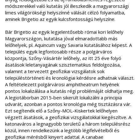
módszerekkel való kutatás jól illeszkedik a magyarországi
limes világörökségi helyszínné válását célzó folyamatba,
aminek Brigetio az egyik kulcsfontosságú helyszíne.
Bár Brigetio az egyik legjelentősebb római kori lelőhely
Magyarországon, kutatása jóval elmaradottabb más
lelőhelyek, pl. Aquincum vagy Savaria kutatásához képest. A
település egyik legfontosabb része a polgárváros
központja, Szőny-Vásártér lelőhely, az itt 25 éve folyó
ásatások leletanyagának szisztematikus feldolgozása,
valamint a tervezett geofizikai vizsgálatok sok
településtörténeti és kronológiai kérdésre adhatnak választ.
A feltételezett polgárvárosi amphitheatrum helyének
pontos lokalizálása a kutatás régi problémáját oldhatja meg.
A legiotáborban 2015-ben sikerült lokalizálni a principia
udvarát, azonban a pontos kronológia még tisztázásra vár.
Ezt segítenék elő a Szőny-MOL-Kiskertek lelőhelyen
végzett ásatások, a geofizikai vizsgálatokkal kiegészítve. A
katonaváros a legnagyobb területű a három településrész
közül, innen rendelkezünk a legtöbb légifelvételből és
geofizikai mérésből kinyert adattal. A canabae