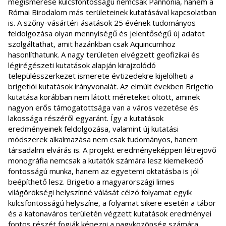
megismerése kulcsfontosságú nemcsak Pannonia, hanem a
Római Birodalom más területeinek kutatásával kapcsolatban
is. A szőny-vásártéri ásatások 25 évének tudományos
feldolgozása olyan mennyiségű és jelentőségű új adatot
szolgáltathat, amit hazánkban csak Aquincumhoz
hasonlíthatunk. A nagy területen elvégzett geofizikai és
légirégészeti kutatások alapján kirajzolódó
településszerkezet ismerete évtizedekre kijelölheti a
brigetiói kutatások irányvonalát. Az elmúlt években Brigetio
kutatása korábban nem látott méreteket öltött, aminek
nagyon erős támogatottsága van a város vezetése és
lakossága részéről egyaránt. Így a kutatások
eredményeinek feldolgozása, valamint új kutatási
módszerek alkalmazása nem csak tudományos, hanem
társadalmi elvárás is. A projekt eredményeképpen létrejövő
monográfia nemcsak a kutatók számára lesz kiemelkedő
fontosságú munka, hanem az egyetemi oktatásba is jól
beépíthető lesz. Brigetio a magyarországi limes
világörökségi helyszínné válását célzó folyamat egyik
kulcsfontosságú helyszíne, a folyamat sikere esetén a tábor
és a katonaváros területén végzett kutatások eredményei
fontos részét fogják képezni a nagyközönség számára