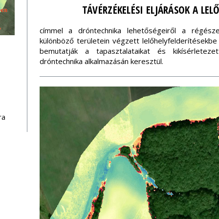
TÁVÉRZÉKELÉSI ELJÁRÁSOK A LEL
címmel a dróntechnika lehetőségeiről a régészet
különböző területein végzett lelőhelyfelderítésekb
bemutatják a tapasztalataikat és kikísérlete
dróntechnika alkalmazásán keresztül.
ra