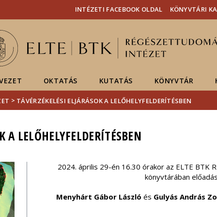
Események
ELTE a
Hírek
INTÉZETI FACEBOOK OLDAL
KÖNYVTÁRI K
sajtóban
VEZET
OKTATÁS
KUTATÁS
KÖNYVTÁR
>
ZET
TÁVÉRZÉKELÉSI ELJÁRÁSOK A LELŐHELYFELDERÍTÉSBEN
OK A LELŐHELYFELDERÍTÉSBEN
2024. április 29-én 16.30 órakor az ELTE BTK
könyvtárában előadás
Menyhárt Gábor László
és
Gulyás András Zo