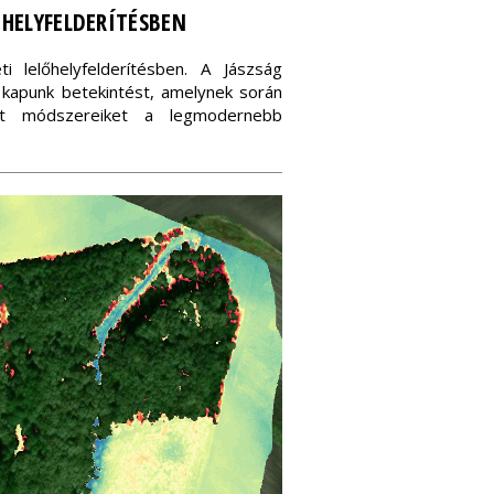
ŐHELYFELDERÍTÉSBEN
i lelőhelyfelderítésben. A Jászság
e kapunk betekintést, amelynek során
zett módszereiket a legmodernebb