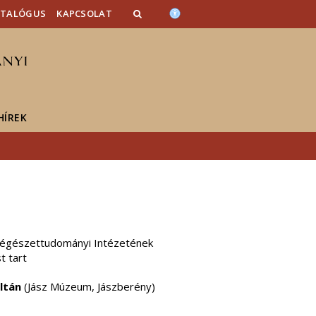
ATALÓGUS
KAPCSOLAT
HÍREK
 Régészettudományi Intézetének
t tart
ltán
(Jász Múzeum, Jászberény)