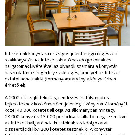
Intézetünk könyvtára országos jelentőségű régészeti
szakkönyvtár. Az Intézet oktatóinak/dolgozóinak és
hallgatóinak kivételével az olvasók számára a könyvtár
használatához engedély szükséges, amelyet az Intézet
oktatói adhatnak ki (formanyomtatvány a könyvtárban
érhető el).
A 2002 óta zajló felújítás, rendezés és folyamatos
fejlesztésnek köszönhetően jelenleg a könyvtár állományát
közel 40 000 kötetet alkotja. Az állományban mintegy
28 000 könyv és 13 000 periodika található meg, ezen kívül
az Intézet hallgatóinak, kutatóinak szakdolgozatai,
disszertációi kb.1200 kötetet tesznek ki. A könyvtár