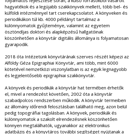
folyamatos fejlesztése során, a külső forrásokból vásárolt
hagyatékok és a legújabb szakkönyvek mellett, több bel- és
külföldi intézménnyel tart cserekapcsolatot. A könyveken és
periodikákon túl kb. 4000 példányt tartalmaz a
különnyomatok gyűjteménye, valamint az egyetem
ösztöndíjas doktori és alapképzésű hallgatóinak
köszönhetően a könyvtár digitális állománya is folyamatosan
gyarapodik.
2018 óta Intézetünk könyvtárának szerves részét képezi az
Alföldy Géza Epigraphiai Könyvtár, ami több, mint 6000
kötetével nemzetközi viszonylatban is az egyik legnagyobb
és legjelentősebb epigraphiai szakkönyvtár.
A könyvek és periodikák a könyvtár hat termében érhetők
el, mivel a rendezést követően, 2002 óta a könyvtár
szabadpolcos rendszerben működik. A könyvtár termeiben
az állomány időrendi felosztásban található meg, azon belül
pedig topográfiai tagolásban. A könyvek, periodikák és
különnyomatok a szakolt elrendezésnek köszönhetően
könnyen megtalálhatók, ugyanakkor az elektronikus
adatbázis és a könyvtáros további segítséget nyújtanak a