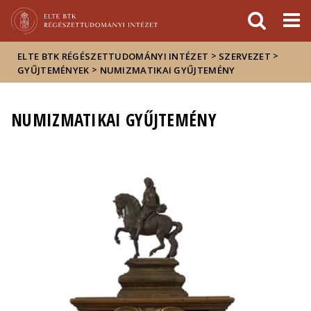
Események
ELTE a
Hírek
sajtóban
>
>
ELTE BTK RÉGÉSZETTUDOMÁNYI INTÉZET
SZERVEZET
>
GYŰJTEMÉNYEK
NUMIZMATIKAI GYŰJTEMÉNY
NUMIZMATIKAI GYŰJTEMÉNY