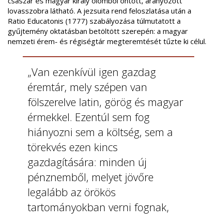
császár és magyar király ólomból öntött, aranyozott
lovasszobra látható. A jezsuita rend feloszlatása után a
Ratio Educatonis (1777) szabályozása túlmutatott a
gyűjtemény oktatásban betöltött szerepén: a magyar
nemzeti érem- és régiségtár megteremtését tűzte ki célul.
„Van ezenkívül igen gazdag
éremtár, mely szépen van
fölszerelve latin, görög és magyar
érmekkel. Ezentúl sem fog
hiányozni sem a költség, sem a
törekvés ezen kincs
gazdagítására: minden új
pénznemből, melyet jövőre
legalább az örökös
tartományokban verni fognak,