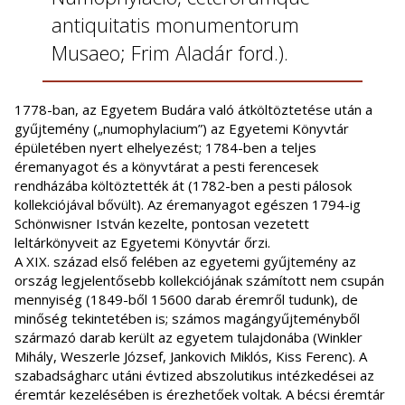
antiquitatis monumentorum
Musaeo; Frim Aladár ford.).
1778-ban, az Egyetem Budára való átköltöztetése után a
gyűjtemény („numophylacium”) az Egyetemi Könyvtár
épületében nyert elhelyezést; 1784-ben a teljes
éremanyagot és a könyvtárat a pesti ferencesek
rendházába költöztették át (1782-ben a pesti pálosok
kollekciójával bővült). Az éremanyagot egészen 1794-ig
Schönwisner István kezelte, pontosan vezetett
leltárkönyveit az Egyetemi Könyvtár őrzi.
A XIX. század első felében az egyetemi gyűjtemény az
ország legjelentősebb kollekciójának számított nem csupán
mennyiség (1849-ből 15600 darab éremről tudunk), de
minőség tekintetében is; számos magángyűjteményből
származó darab került az egyetem tulajdonába (Winkler
Mihály, Weszerle József, Jankovich Miklós, Kiss Ferenc). A
szabadságharc utáni évtized abszolutikus intézkedései az
éremtár kezelésében is érezhetőek voltak. A bécsi éremtár