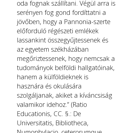
oda fognak szállítani. Végül arra is
serényen fog gond fordíttatni a
jövőben, hogy a Pannonia-szerte
előforduló régészeti emlékek
lassankint összegyűjtessenek és
az egyetem székházában
megőriztessenek, hogy nemcsak a
tudományok belföldi hallgatóinak,
hanem a külföldieknek is
hasznára és okulására
szolgáljanak, akiket a kíváncsiság
valamikor idehoz.” (Ratio
Educationis, CC. §.: De
Universitatis, Bibliotheca,
Numophylacio, ceterorumque