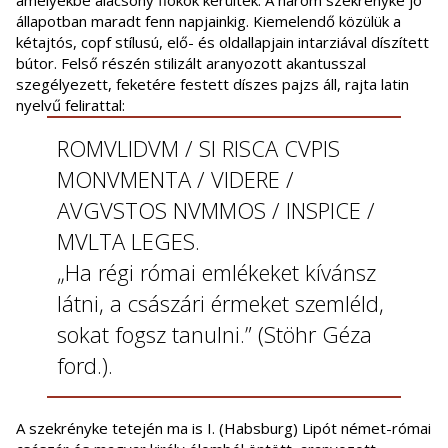
amelyekbe alacsony fiókok kerültek. A három szekrényke jó
állapotban maradt fenn napjainkig. Kiemelendő közülük a
kétajtós, copf stílusú, elő- és oldallapjain intarziával díszített
bútor. Felső részén stilizált aranyozott akantusszal
szegélyezett, feketére festett díszes pajzs áll, rajta latin
nyelvű felirattal:
ROMVLIDVM / SI RISCA CVPIS
MONVMENTA / VIDERE /
AVGVSTOS NVMMOS / INSPICE /
MVLTA LEGES.
„Ha régi római emlékeket kívánsz
látni, a császári érmeket szemléld,
sokat fogsz tanulni.” (Stöhr Géza
ford.).
A szekrényke tetején ma is I. (Habsburg) Lipót német-római