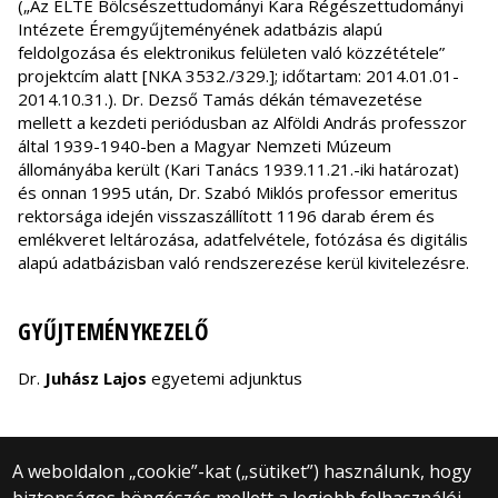
(„Az ELTE Bölcsészettudományi Kara Régészettudományi
Intézete Éremgyűjteményének adatbázis alapú
feldolgozása és elektronikus felületen való közzététele”
projektcím alatt [NKA 3532./329.]; időtartam: 2014.01.01-
2014.10.31.). Dr. Dezső Tamás dékán témavezetése
mellett a kezdeti periódusban az Alföldi András professzor
által 1939-1940-ben a Magyar Nemzeti Múzeum
állományába került (Kari Tanács 1939.11.21.-iki határozat)
és onnan 1995 után, Dr. Szabó Miklós professor emeritus
rektorsága idején visszaszállított 1196 darab érem és
emlékveret leltározása, adatfelvétele, fotózása és digitális
alapú adatbázisban való rendszerezése kerül kivitelezésre.
GYŰJTEMÉNYKEZELŐ
Dr.
Juhász Lajos
egyetemi adjunktus
A weboldalon „cookie”-kat („sütiket”) használunk, hogy