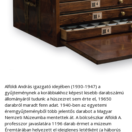
Alföldi András igazgató idejében (1930-1947) a
gyűjteménynek a korábbiakhoz képest kisebb darabszámú
állományáról tudunk: a húszezret sem érte el, 19650
darabról maradt fenn adat. 1940-ben az egyetemi
éremgyűjteményből több jelentős darabot a Magyar
Nemzeti Múzeumba mentettek át. A bölcsészkar Alföldi A.
professzor javaslatára 1196 darab érmet a múzeum
Éremtárában helyezett el ideiglenes letétként (a háborús