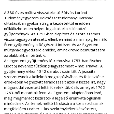
A 380 éves múltra visszatekintő Eötvös Loránd
Tudományegyetem Bölcsészettudományi Karának
oktatásában gyakorlatilag a kezdetektől eredően
nélkülözhetetlen helyet foglaltak el a különböző
gyűjtemények. Az 1753-ban alapított és azóta számos
viszontagságon átesett, ellenben mind a mai napig fennálló
Éremgyűjtemény a Régészeti Intézet és az Egyetem
múltjának egyedülálló emléke, aminek rövid bemutatására
az alábbiakban térünk ki.
Az egyetemi gyűjtemény létrehozása 1753-ban Fischer
Lipót SJ nevéhez fűződik (Nagyszombat – ma: Trnava). A
gyűjtemény ekkor 1842 darabot számlált. A jezsuita
szerzetesnek a kollekció megalapításában és fejlesztése
érdekében véghezvitt fáradozásait azok a kézzel írt, nagy
műgonddal vezetett leltárfüzetek tükrözik, amelyek 1762-
1763-ból maradtak fenn. Az Egyetem tulajdonában levő,
máig megmaradt kéziratok a legelső éremkatalógusnak
minősülnek. Az érmek méltó tárolására a kor szokásainak
megfelelően Fischer L. kis szekrénykéket készítetett,