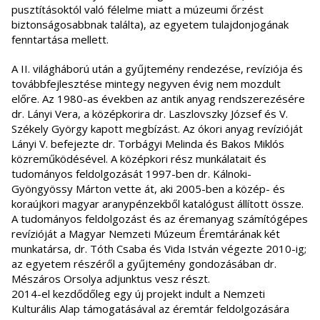
pusztításoktól való félelme miatt a múzeumi őrzést
biztonságosabbnak találta), az egyetem tulajdonjogának
fenntartása mellett.
A II. világháború után a gyűjtemény rendezése, revíziója és
továbbfejlesztése mintegy negyven évig nem mozdult
előre. Az 1980-as években az antik anyag rendszerezésére
dr. Lányi Vera, a középkorira dr. Laszlovszky József és V.
Székely György kapott megbízást. Az ókori anyag revízióját
Lányi V. befejezte dr. Torbágyi Melinda és Bakos Miklós
közreműködésével. A középkori rész munkálatait és
tudományos feldolgozását 1997-ben dr. Kálnoki-
Gyöngyössy Márton vette át, aki 2005-ben a közép- és
koraújkori magyar aranypénzekből katalógust állított össze.
A tudományos feldolgozást és az éremanyag számítógépes
revízióját a Magyar Nemzeti Múzeum Éremtárának két
munkatársa, dr. Tóth Csaba és Vida István végezte 2010-ig;
az egyetem részéről a gyűjtemény gondozásában dr.
Mészáros Orsolya adjunktus vesz részt.
2014-el kezdődőleg egy új projekt indult a Nemzeti
Kulturális Alap támogatásával az éremtár feldolgozására