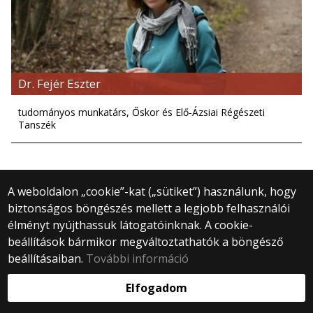
Dr. Fejér Eszter
tudományos munkatárs, Őskor és Elő-Ázsiai Régészeti
Tanszék
A weboldalon „cookie”-kat („sütiket”) használunk, hogy
biztonságos böngészés mellett a legjobb felhasználói
© 2025 Eötvös Loránd Tudományegyetem
élményt nyújthassuk látogatóinknak. A cookie-
Minden jog fenntartva.
1053 Budapest, Egyetem tér 1–3.
beállítások bármikor megváltoztathatók a böngésző
Központi telefonszám: +36 1 411 6500
beállításaiban.
További információ
Webfejlesztés:
Elfogadom