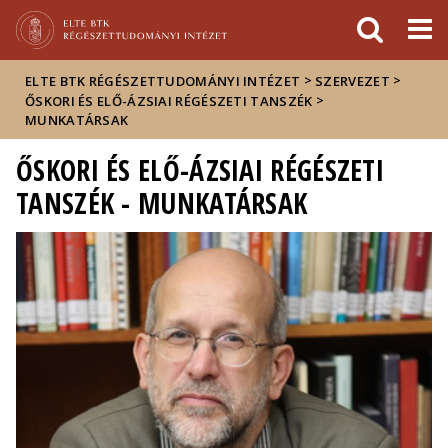
Események
ELTE a
Hírek
sajtóban
>
>
ELTE BTK RÉGÉSZETTUDOMÁNYI INTÉZET
SZERVEZET
>
ŐSKORI ÉS ELŐ-ÁZSIAI RÉGÉSZETI TANSZÉK
MUNKATÁRSAK
ŐSKORI ÉS ELŐ-ÁZSIAI RÉGÉSZETI
TANSZÉK - MUNKATÁRSAK