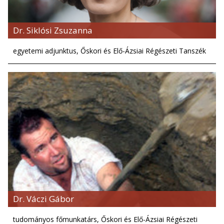
Dr. Siklósi Zsuzanna
egyetemi adjunktus, Őskori és Elő-Ázsiai Régészeti Tanszék
Dr. Váczi Gábor
tudományos főmunkatárs, Őskori és Elő-Ázsiai Régészeti