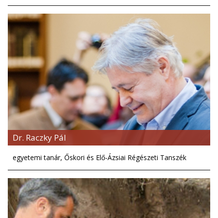
Dr. Raczky Pál
egyetemi tanár, Őskori és Elő-Ázsiai Régészeti Tanszék